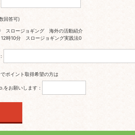
：
数回答可)
1時 スロージョギング 海外の活動紹介
分～12時10分 スロージョギング実践法
0
)：
者でポイント取得希望の方は
o.をお願いします：