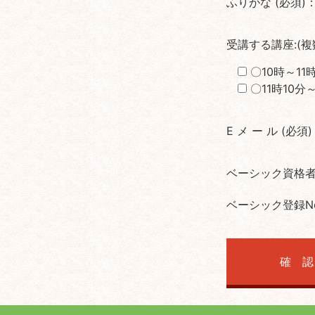
ふりがな (必須)
受講する講座:(複
〇10時～1
〇11時10
E メ ー ル (必須
ベーシック資格
ベーシック登録N