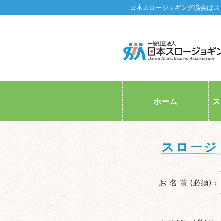
日本スロージョギング協会はス
ホーム
ス
スロージ
お 名 前 (必須)：