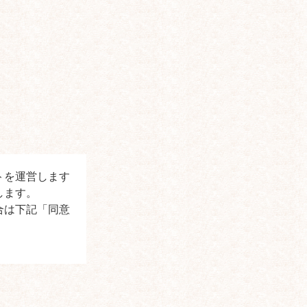
トを運営します
します。
合は下記「同意