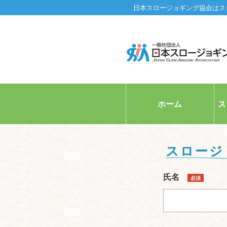
日本スロージョギング協会はス
ホーム
ス
スロージ
氏名
必須