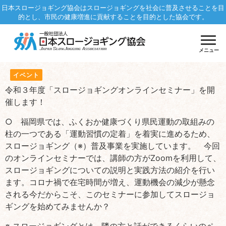
日本スロージョギング協会はスロージョギングを社会に普及させることを目
的とし、市民の健康増進に貢献することを目的とした協会です。
メニュー
イベント
令和３年度「スロージョギングオンラインセミナー」を開
催します！
○ 福岡県では、ふくおか健康づくり県民運動の取組みの
柱の一つである「運動習慣の定着」を着実に進めるため、
スロージョギング（※）普及事業を実施しています。 今回
のオンラインセミナーでは、講師の方がZoomを利用して、
スロージョギングについての説明と実践方法の紹介を行い
ます。コロナ禍で在宅時間が増え、運動機会の減少が懸念
される今だからこそ、このセミナーに参加してスロージョ
ギングを始めてみませんか？
※ スロージョギングとは、隣の方と話ができるくらいのペ