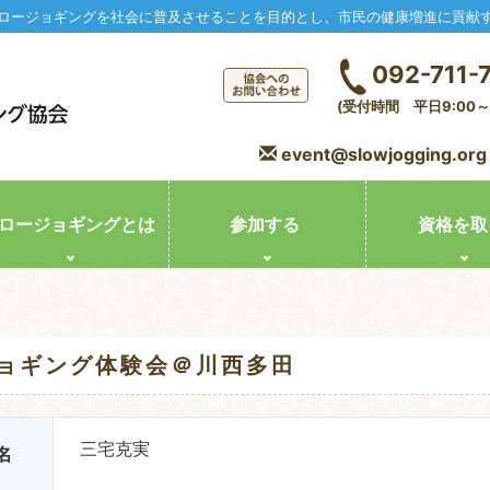
ロージョギングを社会に普及させることを目的とし、市民の健康増進に貢献
092-711-
(受付時間 平日9:00～1
event@slowjogging.org
ロージョギングとは
参加する
資格を取
ョギング体験会＠川西多田
三宅克実
名