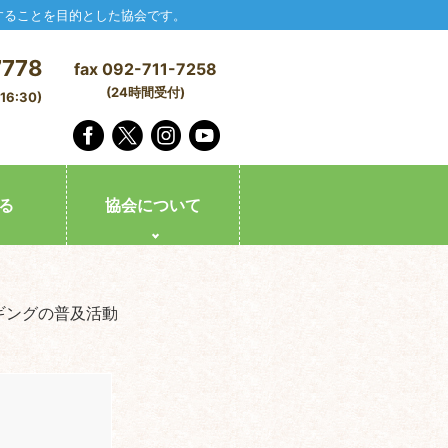
することを目的とした協会です。
7778
fax 092-711-7258
(24時間受付)
6:30)
る
協会について
ギングの普及活動