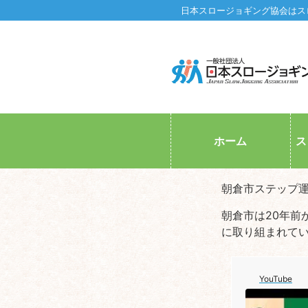
日本スロージョギング協会はス
ホーム
ス
朝倉市ステップ
朝倉市は20年前
に取り組まれて
YouTube