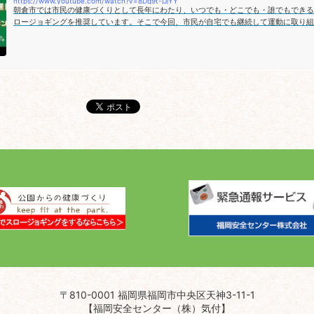
https://www.youtube.com/watch?v=8Dg9t-jJjYY
朝倉市では市民の健康づくりとして長年にわたり、いつでも・どこでも・誰でもできる
ロージョギングを推奨しています。そこで今回、市民が自宅でも継続して運動に取り組
進を図ることができるようステップ運動&スロージョギングの動画を作成しました。 
生活や新しい生活様式が求められる...
〒810-0001 福岡県福岡市中央区天神3-11-1
【福岡安全センター（株）気付】