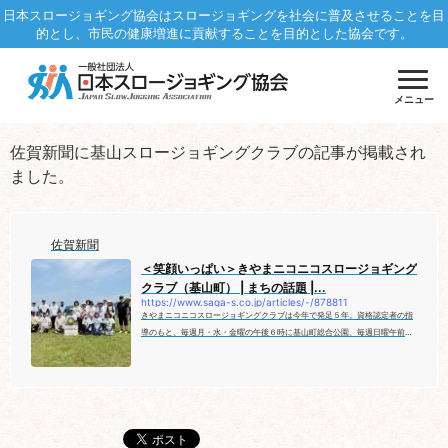
日本スロージョギング協会はスロージョギングを社会に普及させることを目
的とし、市民の健康増進に貢献することを目的とした協会です。
メニュー
佐賀新聞に基山スロージョギングクラブの記事が掲載され
ました。
佐賀新聞
＜笑顔いっぱい＞きやまニコニコスロージョギング
クラブ（基山町） | まちの話題 |...
https://www.saga-s.co.jp/articles/-/878811
きやまニコニコスロージョギングクラブは今年で発足５年。資格認定者の指
導のもと、毎週月・水・金曜の午後６時に基山町総合公園、毎週日曜午前７
時に鳥栖市弥生が丘の東公園で活動中です。歩く速度に近く、疲労を感じな
いマイペースを守って約３キロを走ります。現メンバーは４０人。平均年齢
は６９歳です。（地域リポーター・江藤裕子＝基山町） 茂木 清三郎さん
（７２） 代表世話人。地域全体の健康増進を目標に、これからも他団体と
の協働など活動の幅を広げていきたいです。