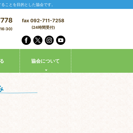
することを目的とした協会です。
7778
fax 092-711-7258
(24時間受付)
6:30)
る
協会について
み