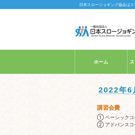
日本スロージョギング協会はス
ホーム
ス
2022
講習会費
① ベーシックコー
② アドバンスコー