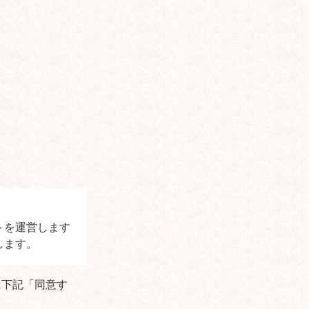
トを運営します
します。
は下記「同意す