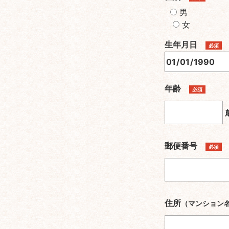
男
女
生年月日
必須
年齢
必須
郵便番号
必須
住所
（マンション