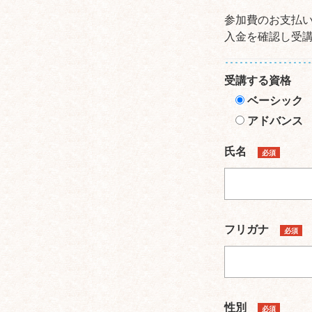
参加費のお支払
入金を確認し受
受講する資格
ベーシック
アドバンス
氏名
必須
フリガナ
必須
性別
必須