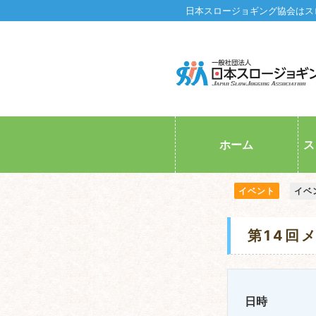
日本スロージョギング協会はス
ホーム
ス
イベント
イベ
第14回
日時