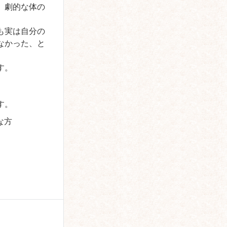
、劇的な体の
も実は自分の
なかった、と
す。
。
す。
な方