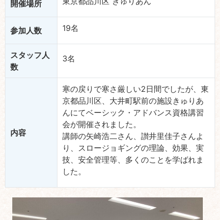
東京都品川区 きゅりあん
開催場所
19名
参加人数
スタッフ人
3名
数
寒の戻りで寒さ厳しい2日間でしたが、東
京都品川区、大井町駅前の施設きゅりあ
んにてベーシック・アドバンス資格講習
会が開催されました。
内容
講師の矢崎浩二さん、讃井里佳子さんよ
り、スロージョギングの理論、効果、実
技、安全管理等、多くのことを学ばれま
した。