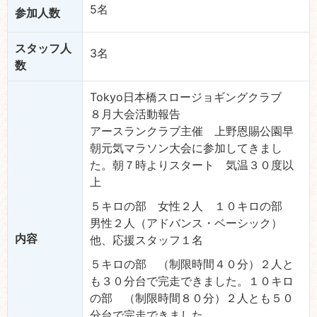
5名
参加人数
スタッフ人
3名
数
Tokyo日本橋スロージョギングクラブ
８月大会活動報告
アースランクラブ主催 上野恩賜公園早
朝元気マラソン大会に参加してきまし
た。朝７時よりスタート 気温３０度以
上
５キロの部 女性２人 １０キロの部
男性２人（アドバンス・ベーシック）
内容
他、応援スタッフ１名
５キロの部 （制限時間４０分）２人と
も３０分台で完走できました。１０キロ
の部 （制限時間８０分）２人とも５０
分台で完走できました。