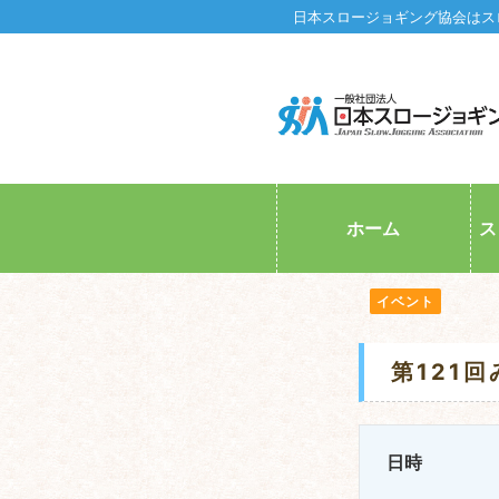
日本スロージョギング協会はス
ホーム
ス
イベント
第121
日時