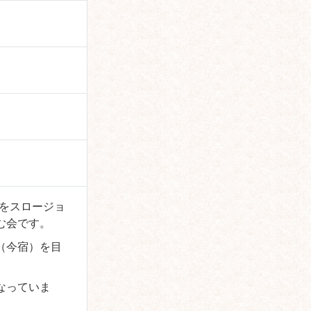
スをスロージョ
む会です。
（今宿）を目
。
なっていま