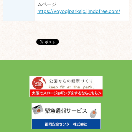
ムページ
https://yoyogiparksjc.jimdofree.com/