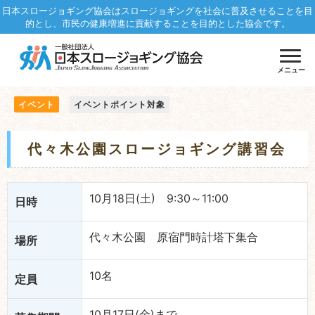
日本スロージョギング協会はスロージョギングを社会に普及させることを目
的とし、市民の健康増進に貢献することを目的とした協会です。
メニュー
イベント
イベントポイント対象
代々木公園スロージョギング講習会
10月18日(土) 9:30～11:00
日時
代々木公園 原宿門時計塔下集合
場所
10名
定員
10月17日(金)まで