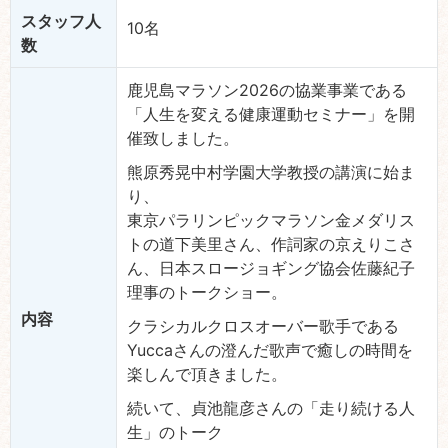
スタッフ人
10名
数
鹿児島マラソン2026の協業事業である
「人生を変える健康運動セミナー」を開
催致しました。
熊原秀晃中村学園大学教授の講演に始ま
り、
東京パラリンピックマラソン金メダリス
トの道下美里さん、作詞家の京えりこさ
ん、日本スロージョギング協会佐藤紀子
理事のトークショー。
内容
クラシカルクロスオーバー歌手である
Yuccaさんの澄んだ歌声で癒しの時間を
楽しんで頂きました。
続いて、貞池龍彦さんの「走り続ける人
生」のトーク