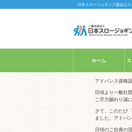
日本スロージョギング協会はス
ホーム
ス
アドバンス資格
日頃より一般社
ご尽力賜わり誠
さて、このたび
ました。アドバ
日頃のご自身の