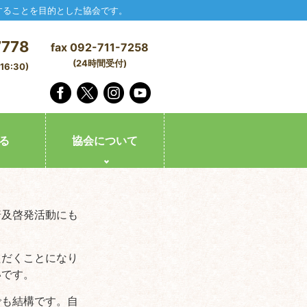
することを目的とした協会です。
7778
fax 092-711-7258
(24時間受付)
6:30)
る
協会について
普及啓発活動にも
ただくことになり
いです。
でも結構です。自