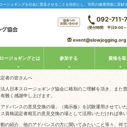
ロージョギングを社会に普及させることを目的とし、市民の健康増進に貢献
092-711-
(受付時間 平日9:00～1
event@slowjogging.org
ロージョギングとは
参加する
資格を取
認定者の皆さんへ
団法人日本スロージョギング協会に格別のご理解を頂き、また
に有難く感謝申し上げます。
「アドバンスの意見交換の場」（掲示板）を試験運用させてい
ンス資格認定者相互の意見交換の場として活用いただければ幸
活動の紹介、他のアドバンスの方に聞いてみたいこと等々、何