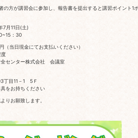
者の方が講習会に参加し、報告書を提出すると講習ポイント1
7月11日(土)
~15：30
00円（当日現金にてお支払いください）
程度
安全センター株式会社 会議室
丁目11－1 5Ｆ
用具をお持ちください
記よりお願致します。