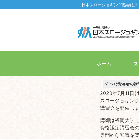
日本スロージョギング協会はス
ホーム
ス
ﾍﾞｰｼｯｸ資格者
2020年7月11
スロージョギン
講習会を開催し
講師は福岡大学
資格認定講習会
専門的な知識を