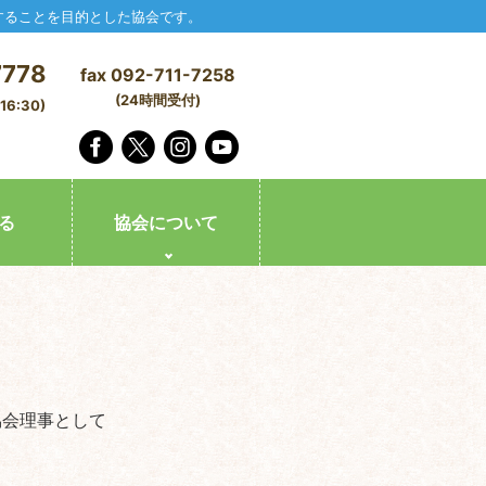
することを目的とした協会です。
7778
fax 092-711-7258
(24時間受付)
6:30)
る
協会について
協会理事として