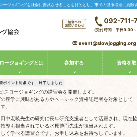
ロージョギングを社会に普及させることを目的とし、市民の健康増進に貢献
092-711-
(受付時間 平日9:00～1
event@slowjogging.org
ロージョギングとは
参加する
資格を取
の講習ポイント対象です 終了しました
日(土)スロージョギングの講習会を開催します。
グの座学に興味がある方やベーシック資格認定者を対象として
ます。
で田中宏暁先生の研究に長年研究支援者として活躍され、現在
の指導も担当されている水原博而先生が担当されます。
楽しく学べる講習会です。お申し込みをお待ちしています。