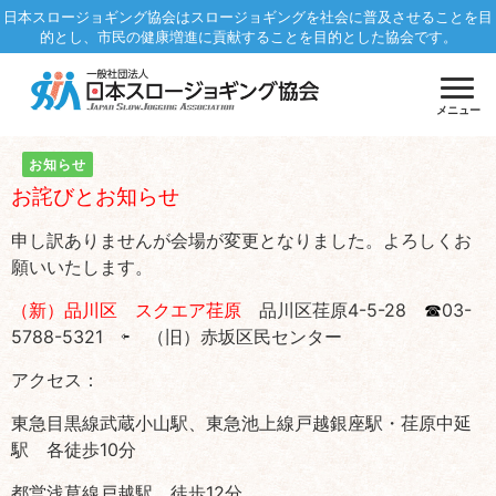
日本スロージョギング協会はスロージョギングを社会に普及させることを目
的とし、市民の健康増進に貢献することを目的とした協会です。
メニュー
お知らせ
お詫びとお知らせ
申し訳ありませんが会場が変更となりました。よろしくお
願いいたします。
（新）品川区 スクエア荏原
品川区荏原4-5-28
☎
03-
5788-5321 ⇦ （旧）赤坂区民センター
アクセス：
東急目黒線武蔵小山駅、東急池上線戸越銀座駅・荏原中延
駅 各徒歩10分
都営浅草線戸越駅 徒歩12分