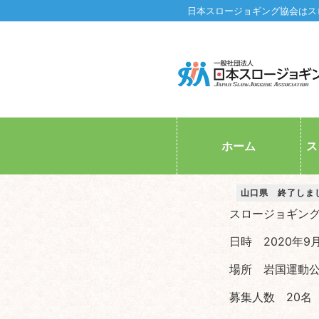
日本スロージョギング協会はス
ホーム
ス
山口県 終了しま
スロージョギン
日時 2020年9
場所 岩国運動
募集人数 20名