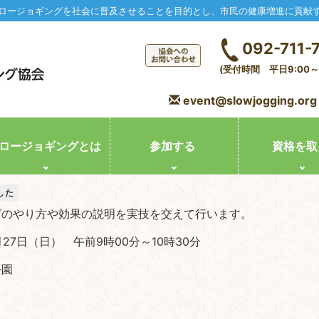
ロージョギングを社会に普及させることを目的とし、市民の健康増進に貢献
092-711-
(受付時間 平日9:00～1
event@slowjogging.org
ロージョギングとは
参加する
資格を取
した
グのやり方や効果の説明を実技を交えて行います。
月27日（日） 午前9時00分～10時30分
公園